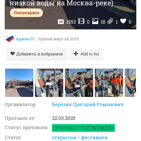
низкой воды на Москва-реке)
Популярное
1553
0
18
1
0
Админ РС
Updated
март 24, 2025
Добавить в избранное
Add to list
Организатор
Берёзин Григорий Романович
Протокол от:
22.03.2025
Статус протокола
Статус
открытые
фестивали