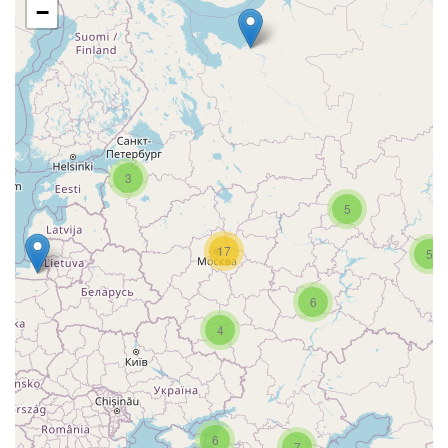
−
3
5
17
5
6
4
6
7