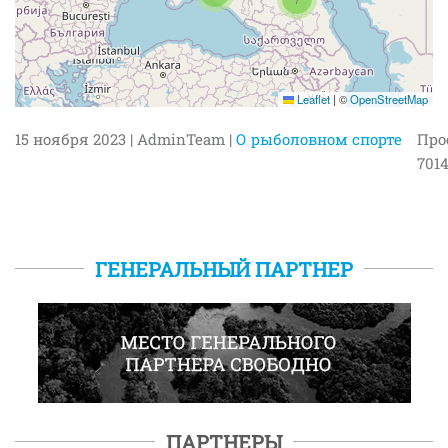
Leaflet
|
©
OpenStreetMap
15 ноября 2023
| AdminTeam |
О рыболовном спорте
Про
701
ГЕНЕРАЛЬНЫЙ ПАРТНЕР
ПАРТНЕРЫ