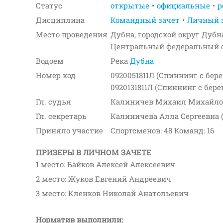
Статус
открытые
официальные
р
Дисциплина
Командный зачет
Личный 
Место проведения
Дубна, городской округ Дубн
Центральный федеральный ок
Водоем
Река
Дубна
Номер код
0920051811Л (Спиннинг с бере
0920131811Л (Спиннинг с бере
Гл. судья
Калиничев Михаил Михайло
Гл. секретарь
Калиничева Алла Сергеевна 
Приняло участие
Спортсменов: 48 Команд: 16
ПРИЗЕРЫ В ЛИЧНОМ ЗАЧЕТЕ
1 место: Байков Алексей Алексеевич
2 место: Жуков Евгений Андреевич
3 место: Кленков Николай Анатольевич
Норматив выполнили: