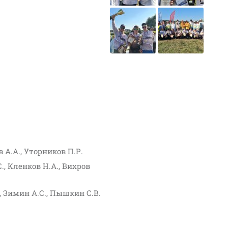
в А.А., Уторников П.Р.
., Кленков Н.А., Вихров
, Зимин А.С., Пышкин С.В.