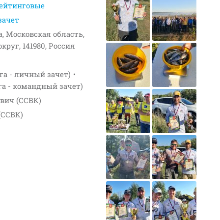
ейтинговые
зачет
а, Московская область,
руг, 141980, Россия
га - личный зачет)
га - командный зачет)
вич (ССВК)
(ССВК)