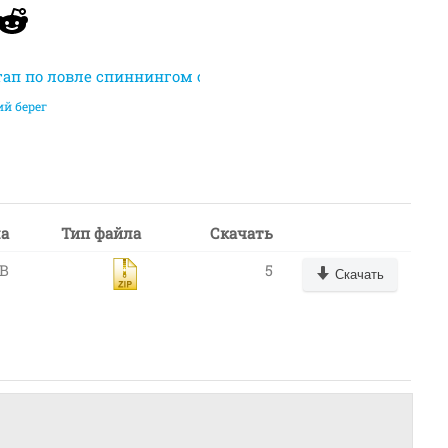
этап по ловле спиннингом с берега
й берег
ла
Тип файла
Скачать
KB
5
Скачать