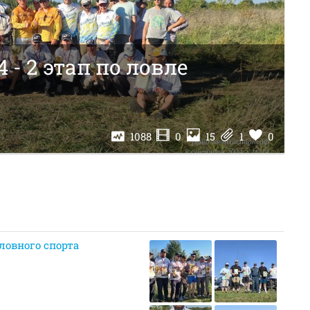
 - 2 этап по ловле
1088
0
15
1
0
ловного спорта