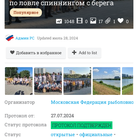
по ловле спиннингом с берега
Популярное
1048
0
17
1
0
Админ РС
Updated
июль 28, 2024
Добавить в избранное
Add to list
Организатор
Московская Федерация рыболовного
Протокол от:
27.07.2024
Статус протокола
Статус
открытые
официальные