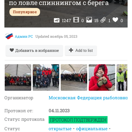
по ловле спиннингом с берега
Популярное
1247
0
15
1
0
Админ РС
Updated
ноябрь 05, 2023
Добавить в избранное
Add to list
Организатор
Московская Федерация рыболовного
Протокол от:
04.11.2023
Статус протокола
Статус
открытые
официальные