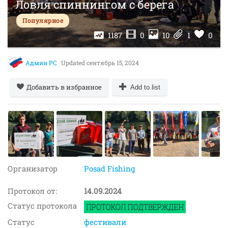
Ловля спиннингом с берега
Популярное
1187
0
10
1
0
Админ РС
Updated
сентябрь 15, 2024
Добавить в избранное
Add to list
Организатор
Posad Fishing
Протокол от:
14.09.2024
Статус протокола
Статус
фестивали