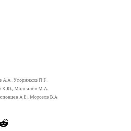
в А.А., Уторников П.Р.
ов К.Ю., Мангилёв М.А.
Поповцев А.В., Морозов В.А.