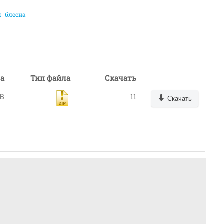
_блесна
ла
Тип файла
Скачать
KB
11
Скачать