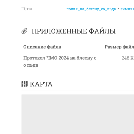
Теги
ловля_на_блесну_со_льда
зимняя
ПРИЛОЖЕННЫЕ ФАЙЛЫ
Описание файла
Размер фай
Протокол ЧМО 2024 на блесну с
248 
о льда
КАРТА