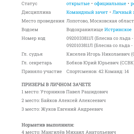
Статус
открытые
официальные
р
Дисциплина
Командный зачет
Личный 
Место проведения
Лопотово, Московская област
Водоем
Водохранилище
Истринское
Номер код
0920033811Л (Блесна со льда 
0920103811Л (Блесна со льда 
Гл. судья
Киселев Игорь Николаевич (
Гл. секретарь
Бобков Юрий Юрьевич (ССВК
Приняло участие
Спортсменов: 42 Команд: 14
ПРИЗЕРЫ В ЛИЧНОМ ЗАЧЕТЕ
1 место: Уторников Павел Рашидович
2 место: Байков Алексей Алексеевич
3 место: Жуков Евгений Андреевич
Норматив выполнили:
4 место: Мангилёв Михаил Анатольевич