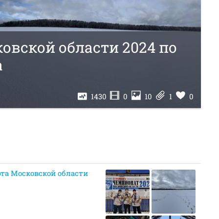
овской области 2024 по
а
1430
0
10
1
0
та Московской области