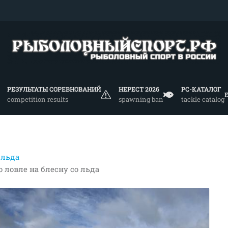
РЕЗУЛЬТАТЫ СОРЕВНОВАНИЙ
НЕРЕСТ 2026
РС-КАТАЛОГ
competition results
spawning ban
tackle catalog
 льда
 ловле на блесну со льда