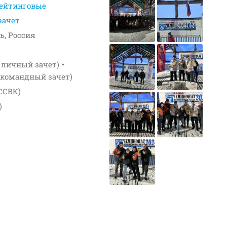
ейтинговые
зачет
ь, Россия
- личный зачет)
- командный зачет)
ССВК)
)