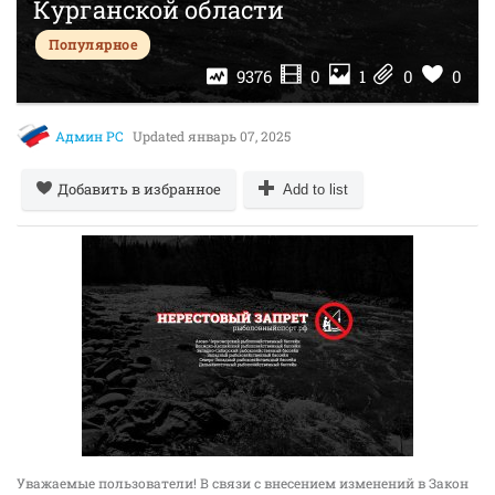
Курганской области
Популярное
9376
0
1
0
0
Админ РС
Updated
январь 07, 2025
Добавить в избранное
Add to list
Уважаемые пользователи! В связи с внесением изменений в Закон