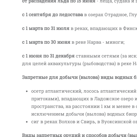
от распадения льда по 15 июня
- леща, судака и 
с 1 сентября до ледостава
в озерах Отрадное, Глу
с 1 марта по 31 июля
в реках, впадающих в Финск
с 1 марта по 30 июня
в реке Нарва - миноги;
с 1 июня по 31 декабря
ставными сетями (за иск
для целей аквакультуры (рыбоводства) в реке Н
Запретные для добычи (вылова) виды водных б
осетр атлантический, лосось атлантический (
притоками), впадающих в Ладожское озеро 
пространства, на расстоянии 1 км и менее в 
исключением добычи (вылова) водных биоре
сиг в реках Волхов и Свирь, в Вуоксинской 
Виды запретных орудий и способов добычи (выл