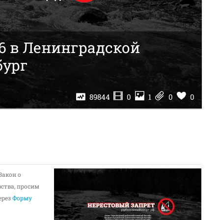
6 в Ленинградской
бург
89844
0
1
0
0
Закон о
ства, просим
ерез
Форму