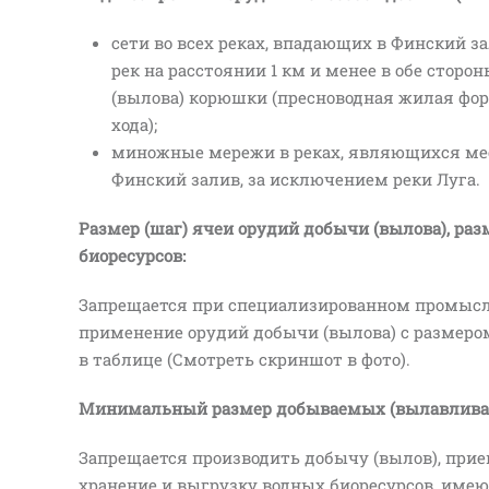
сети во всех реках, впадающих в Финский за
рек на расстоянии 1 км и менее в обе сторо
(вылова) корюшки (пресноводная жилая форм
хода);
миножные мережи в реках, являющихся мес
Финский залив, за исключением реки Луга.
Размер (шаг) ячеи орудий добычи (вылова), ра
биоресурсов:
Запрещается при специализированном промысл
применение орудий добычи (вылова) с размером
в таблице (Смотреть скриншот в фото).
Минимальный размер добываемых (вылавливае
Запрещается производить добычу (вылов), прием
хранение и выгрузку водных биоресурсов, имею