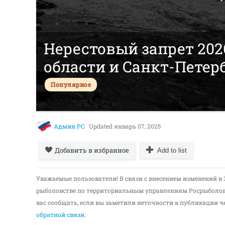
Нерестовый запрет 202
области и Санкт-Петер
Популярное
Админ РС
Updated
январь 07, 2025
Добавить в избранное
Add to list
Уважаемые пользователи! В связи с внесением изменений в 
рыболовстве по территориальным управлениям Росрыболов
вас сообщать, если вы заметили неточности в публикации ч
обратной связи
.