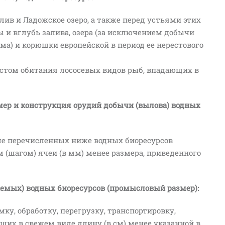
лив и Ладожское озеро, а также перед устьями этих
ны и вглубь залива, озера (за исключением добычи
а) и корюшки европейской в период ее нерестового
том обитания лососевых видов рыб, впадающих в
змер и конструкция орудий добычи (вылова) водных
е перечисленных ниже водных биоресурсов
 (шагом) ячеи (в мм) менее размера, приведенного
мых) водных биоресурсов (промысловый размер):
ку, обработку, перегрузку, транспортировку,
щих в свежем виде длину (в см) менее указанной в