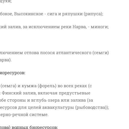
щуки;
бокое, Высокинское - сига и ряпушки (рипуса);
ий залив, за исключением реки Нарва, - миноги;
лючением отлова лосося атлантического (семги)
арва).
иоресурсов:
семга) и кумжа (форель) во всех реках (с
и Финский залив, включая предустьевые
обе стороны и вглубь озера или залива (за
сурсов для целей аквакультуры (рыбоводства));
озерно-речной системе.
ова) водных биоресурсов: