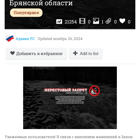
Брянской области
Популярное
21254
0
1
0
0
Админ РС
Updated
ноябрь 26, 2024
Добавить в избранное
Add to list
Уважаемые пользователи! В связи с внесением изменений в Закон