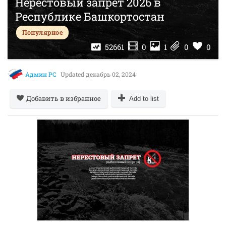
Нерестовый запрет 2026 в
Республике Башкортостан
Популярное
52661
0
1
0
0
Админ РС
Updated
декабрь 02, 2024
Добавить в избранное
Add to list